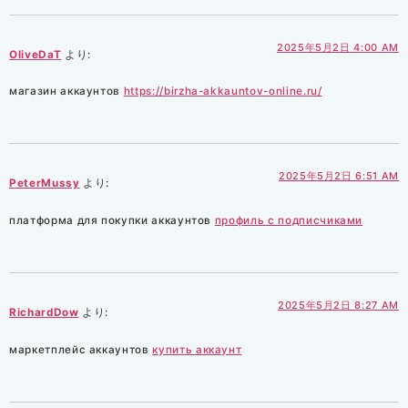
2025年5月2日 4:00 AM
OliveDaT
より:
магазин аккаунтов
https://birzha-akkauntov-online.ru/
2025年5月2日 6:51 AM
PeterMussy
より:
платформа для покупки аккаунтов
профиль с подписчиками
2025年5月2日 8:27 AM
RichardDow
より:
маркетплейс аккаунтов
купить аккаунт