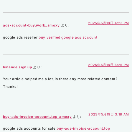
2025年5月18日 4:23 PM
ads-account-buy.work_amoxy
より:
google ads reseller
buy verified google ads account
2025年5月18日 6:25 PM
binance sign up
より:
Your article helped me a lot, is there any more related content?
Thanks!
2025年5月19日 3:18 AM
buy-ads-invoice-account.top_amoxy
より:
google ads accounts for sale
buy-ads-invoice-account.top