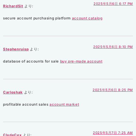
2025年5月6日 6:17 PM
RichardSit
より:
secure account purchasing platform
account catalog
2025年5月6日 8:10 PM
Stephenruisp
より:
database of accounts for sale
buy pre-made account
2025年5月6日 8:25 PM
Carloshak
より:
profitable account sales
account market
2025年5月7日 7:25 AM
ClydeCex
より: