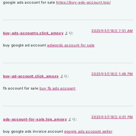
google ads account for sale
https://buy-ads-account.top/
2025年5月18日 7:51 AM
buy-ads-accounts.click_amoxy
より:
buy google ad account
adwords account for sale
2025年5月18日 1:46 PM
buy-ad-account.click_amoxy
より:
fb account for sale
buy fb ads account
2025年5月18日 4:01 PM
ads-account-for-sale.top_amoxy
より:
buy google ads invoice account
google ads account seller