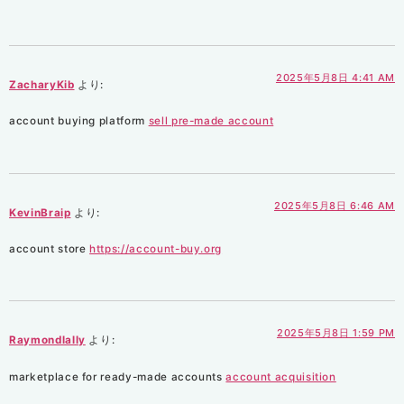
2025年5月8日 4:41 AM
ZacharyKib
より:
account buying platform
sell pre-made account
2025年5月8日 6:46 AM
KevinBraip
より:
account store
https://account-buy.org
2025年5月8日 1:59 PM
Raymondlally
より:
marketplace for ready-made accounts
account acquisition