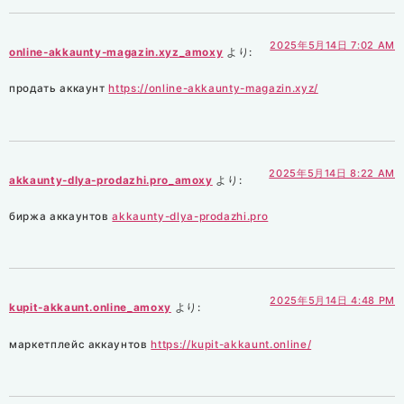
2025年5月14日 7:02 AM
online-akkaunty-magazin.xyz_amoxy
より:
продать аккаунт
https://online-akkaunty-magazin.xyz/
2025年5月14日 8:22 AM
akkaunty-dlya-prodazhi.pro_amoxy
より:
биржа аккаунтов
akkaunty-dlya-prodazhi.pro
2025年5月14日 4:48 PM
kupit-akkaunt.online_amoxy
より:
маркетплейс аккаунтов
https://kupit-akkaunt.online/