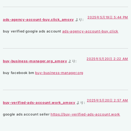
2025年5月19日 5:44 PM
ads-agency-account-buy.click_amoxy
より:
buy verified google ads account
ads-agency-account-buy.click
2025年5月20日 2:22 AM
buy-business-manager.org_amoxy
より:
buy facebook bm
buy-business-manager.org
2025年5月20日 2:57 AM
buy-verified-ads-account.work_amoxy
より:
google ads account seller
https://buy-verified-ads-account.work