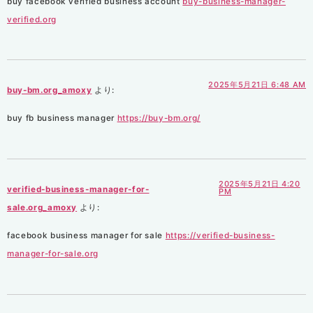
buy facebook verified business account
buy-business-manager-
verified.org
2025年5月21日 6:48 AM
buy-bm.org_amoxy
より:
buy fb business manager
https://buy-bm.org/
2025年5月21日 4:20
verified-business-manager-for-
PM
sale.org_amoxy
より:
facebook business manager for sale
https://verified-business-
manager-for-sale.org