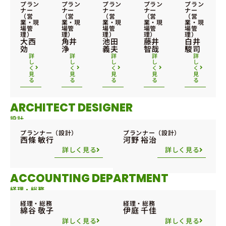
プラン
プラン
プラン
プラン
プラン
ナー
ナー
ナー
ナー
ナー
（営
（営
（営
（営
（営
業・現
業・現
業・現
業・現
業・現
場管
場管
場管
場管
場管
理）​​
理）​​
理）​​
理）​​
理）​​
大西
角井
池田
藤井
白井
効​​
浄​​
義夫​
智哉​​
駿司​
詳
詳
詳
詳
詳
し
し
し
し
し
く
く
く
く
く
見
見
見
見
見
る
る
る
る
る
ARCHITECT DESIGNER
設計
プランナー（設計）
プランナー（設計）
西條 敏行
河野 裕治
詳しく見る
詳しく見る
ACCOUNTING DEPARTMENT​
経理・総務​
経理・総務​​
経理・総務​​
綿谷 敬子​​
伊庭 千佳​​
詳しく見る
詳しく見る