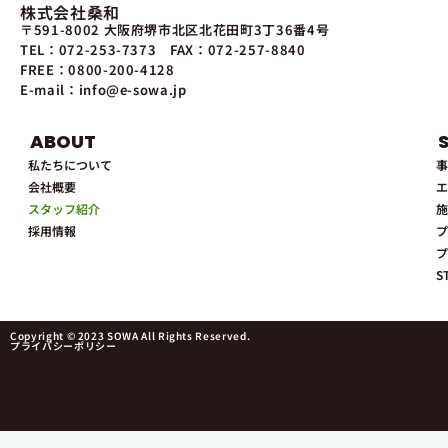
株式会社桑和
〒591-8002 大阪府堺市北区北花田町3丁36番4号
TEL：072-253-7373
FAX：072-257-8840
FREE：0800-200-4128
E-mail：info@e-sowa.jp
ABOUT
私たちについて
事
会社概要
エ
スタッフ紹介
施
採用情報
プ
プ
S
Copyright © 2023 SOWA All Rights Reserved.
プライバシーポリシー