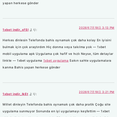
yapan herkese gönder
2026年7月19日 3:13 PM
1xbet indir_sfSl
より:
Herkes dinlesin Telefonda bahis oynamak çok daha kolay En iyisini
bulmak için çok araştırdım Hiç donma veya takılma yok — 1xbet
mobil uygulama apk Uygulama çok hafif ve hızlı Neyse, tüm detaylar
linkte — 1xbet uygulama
1xbet uygulama
Sakın sahte uygulamalara
kanma Bahis yapan herkese gönder
2026年7月19日 3:21 PM
1xbet indir_lkEt
より:
Millet dinleyin Telefonda bahis oynamak çok daha pratik Çoğu site
uygulama sunmuyor Sonunda en iyi uygulamayı keşfettim — 1xbet