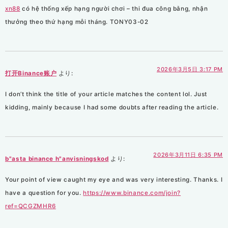
xn88
có hệ thống xếp hạng người chơi – thi đua công bằng, nhận
thưởng theo thứ hạng mỗi tháng. TONY03-02
2026年3月5日 3:17 PM
打开Binance账户
より:
I don’t think the title of your article matches the content lol. Just
kidding, mainly because I had some doubts after reading the article.
2026年3月11日 6:35 PM
b"asta binance h"anvisningskod
より:
Your point of view caught my eye and was very interesting. Thanks. I
have a question for you.
https://www.binance.com/join?
ref=QCGZMHR6