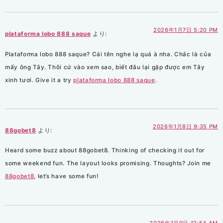
2026年1月7日 5:20 PM
plataforma lobo 888 saque
より:
Plataforma lobo 888 saque? Cái tên nghe lạ quá à nha. Chắc là của
mấy ông Tây. Thôi cứ vào xem sao, biết đâu lại gặp được em Tây
xinh tươi. Give it a try
plataforma lobo 888 saque
.
2026年1月8日 9:35 PM
88gobet8
より:
Heard some buzz about 88gobet8. Thinking of checking it out for
some weekend fun. The layout looks promising. Thoughts? Join me
88gobet8
, let’s have some fun!
2026年1月9日 12:54 AM