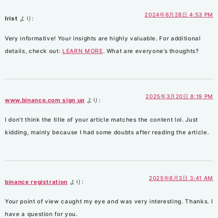
2024年6月28日 4:53 PM
Irist
より:
Very informative! Your insights are highly valuable. For additional
details, check out:
LEARN MORE
. What are everyone’s thoughts?
2025年3月20日 8:19 PM
www.binance.com sign up
より:
I don’t think the title of your article matches the content lol. Just
kidding, mainly because I had some doubts after reading the article.
2025年6月3日 3:41 AM
binance registration
より:
Your point of view caught my eye and was very interesting. Thanks. I
have a question for you.