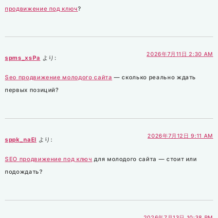
продвижение под ключ
?
2026年7月11日 2:30 AM
spms_xsPa
より:
Seo продвижение молодого сайта
— сколько реально ждать
первых позиций?
2026年7月12日 9:11 AM
sppk_naEl
より:
SEO продвижение под ключ
для молодого сайта — стоит или
подождать?
2026年7月13日 10:38 PM