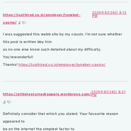
2025年8月26日 8:12
https://justhired.co.in/employer/tonebet-
PM
casino/
より:
I was suggested this webb site by my cousin. I’m not sure whether
this post is written bby him
as no one else know such detailed about my difficulty.
You’rewonderful!
Thanks!
https://justhired.co.in/employer/tonebet-casino/
2025年8月28日 8:21
https://athletesturnedrappers.wordpress.com/
PM
より:
Definitely consider that which you stated. Your favourite reason
appeared to
be on the internet the simplest factor to