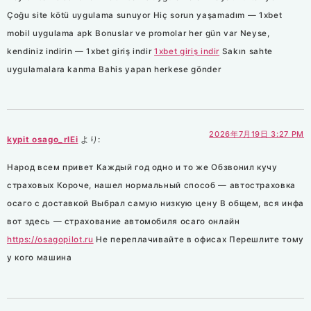
Çoğu site kötü uygulama sunuyor Hiç sorun yaşamadım — 1xbet
mobil uygulama apk Bonuslar ve promolar her gün var Neyse,
kendiniz indirin — 1xbet giriş indir
1xbet giriş indir
Sakın sahte
uygulamalara kanma Bahis yapan herkese gönder
2026年7月19日 3:27 PM
kypit osago_rlEi
より:
Народ всем привет Каждый год одно и то же Обзвонил кучу
страховых Короче, нашел нормальный способ — автостраховка
осаго с доставкой Выбрал самую низкую цену В общем, вся инфа
вот здесь — страхование автомобиля осаго онлайн
https://osagopilot.ru
Не переплачивайте в офисах Перешлите тому
у кого машина