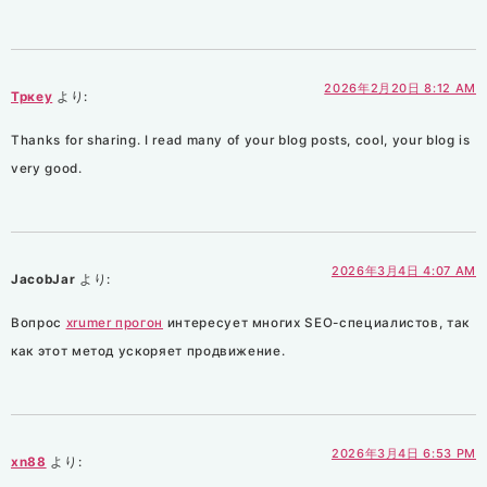
2026年2月20日 8:12 AM
Тркеу
より:
Thanks for sharing. I read many of your blog posts, cool, your blog is
very good.
2026年3月4日 4:07 AM
JacobJar
より:
Вопрос
xrumer прогон
интересует многих SEO-специалистов, так
как этот метод ускоряет продвижение.
2026年3月4日 6:53 PM
xn88
より: