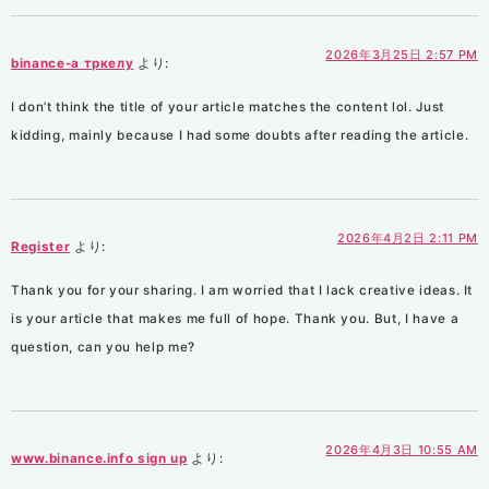
2026年3月25日 2:57 PM
binance-а тркелу
より:
I don’t think the title of your article matches the content lol. Just
kidding, mainly because I had some doubts after reading the article.
2026年4月2日 2:11 PM
Register
より:
Thank you for your sharing. I am worried that I lack creative ideas. It
is your article that makes me full of hope. Thank you. But, I have a
question, can you help me?
2026年4月3日 10:55 AM
www.binance.info sign up
より: