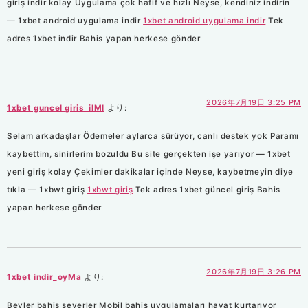
giriş indir kolay Uygulama çok hafif ve hızlı Neyse, kendiniz indirin
— 1xbet android uygulama indir
1xbet android uygulama indir
Tek
adres 1xbet indir Bahis yapan herkese gönder
2026年7月19日 3:25 PM
1xbet guncel giris_ilMl
より:
Selam arkadaşlar Ödemeler aylarca sürüyor, canlı destek yok Paramı
kaybettim, sinirlerim bozuldu Bu site gerçekten işe yarıyor — 1xbet
yeni giriş kolay Çekimler dakikalar içinde Neyse, kaybetmeyin diye
tıkla — 1xbwt giriş
1xbwt giriş
Tek adres 1xbet güncel giriş Bahis
yapan herkese gönder
2026年7月19日 3:26 PM
1xbet indir_oyMa
より:
Beyler bahis severler Mobil bahis uygulamaları hayat kurtarıyor