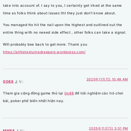
take into account of. I say to you, I certainly get irked at the same
time as folks think about issues tht they just don’t know about.
You managed tto hit the nail upon the highest and outlined out the
entire thing with no neeed side effect , other folks can take a signal.
Will probably bee back to get more. Thank you
https://athletesturnedrappers.wordpress.com/
2025年11月7日 10:48 AM
GO88
より:
Tham gia cộng đồng game thủ tại
Go88
để trải nghiệm các trò chơi
bài, poker phổ biến nhất hiện nay.
2025年11月7日 3:51 PM
MM88
より: