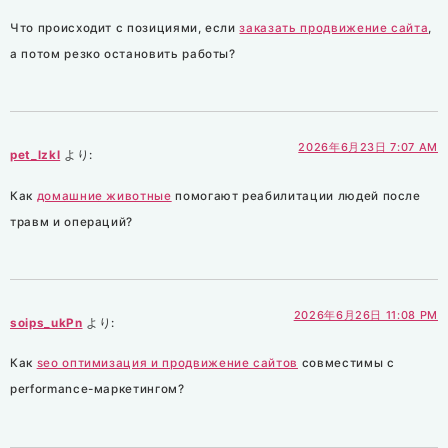
Что происходит с позициями, если
заказать продвижение сайта
,
а потом резко остановить работы?
2026年6月23日 7:07 AM
pet_lzkl
より:
Как
домашние животные
помогают реабилитации людей после
травм и операций?
2026年6月26日 11:08 PM
soips_ukPn
より:
Как
seo оптимизация и продвижение сайтов
совместимы с
performance-маркетингом?