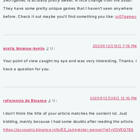
SR07gamec is actually pretty sweet. A nice change from the usual.
They have some pretty unique games that I haven’t seen anywhere
before. Check it out maybe you’ll find something you like:
sr07gamec
2025年12月15日 7:19 PM
gratis binance-konto
より:
Your point of view caught my eye and was very interesting. Thanks. I
have a question for you.
2025年12月28日 12:10 PM
referencia de Binance
より:
I don’t think the title of your article matches the content lol. Just
kidding, mainly because I had some doubts after reading the article.
https://accounts.binance.info/ES_la/register-person?ref=VDVEQ78S