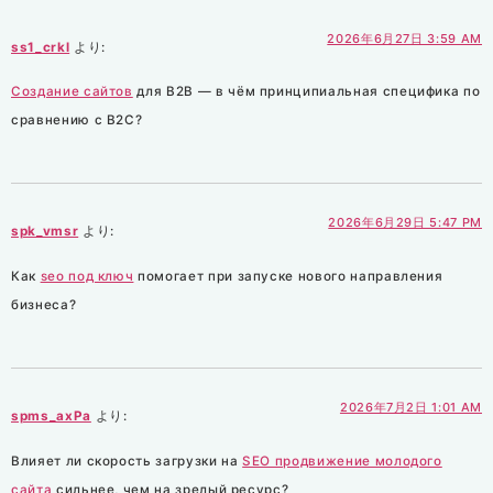
2026年6月27日 3:59 AM
ss1_crkl
より:
Создание сайтов
для B2B — в чём принципиальная специфика по
сравнению с B2C?
2026年6月29日 5:47 PM
spk_vmsr
より:
Как
seo под ключ
помогает при запуске нового направления
бизнеса?
2026年7月2日 1:01 AM
spms_axPa
より:
Влияет ли скорость загрузки на
SEO продвижение молодого
сайта
сильнее, чем на зрелый ресурс?