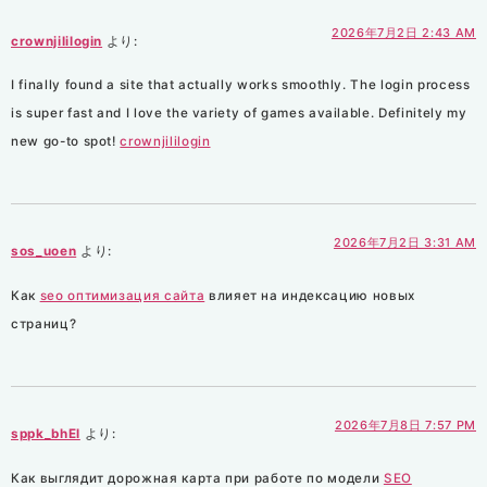
2026年7月2日 2:43 AM
crownjililogin
より:
I finally found a site that actually works smoothly. The login process
is super fast and I love the variety of games available. Definitely my
new go-to spot!
crownjililogin
2026年7月2日 3:31 AM
sos_uoen
より:
Как
seo оптимизация сайта
влияет на индексацию новых
страниц?
2026年7月8日 7:57 PM
sppk_bhEl
より:
Как выглядит дорожная карта при работе по модели
SEO