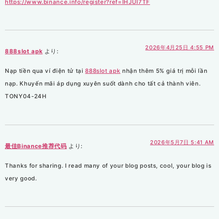
https://www.binance.info/register?ref=IHJUI7TF
2026年4月25日 4:55 PM
888slot apk
より:
Nạp tiền qua ví điện tử tại
888slot apk
nhận thêm 5% giá trị mỗi lần
nạp. Khuyến mãi áp dụng xuyên suốt dành cho tất cả thành viên.
TONY04-24H
2026年5月7日 5:41 AM
最佳Binance推荐代码
より:
Thanks for sharing. I read many of your blog posts, cool, your blog is
very good.