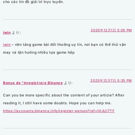
cho các tín đồ giải trí trực tuyến.
2025年12月1日 5:05 PM
iwin
より:
iwin
– nền tảng game bài đổi thưởng uy tín, nơi bạn có thể thử vận
may và tận hưởng nhiều tựa game hấp
2025年12月7日 5:35 PM
Bonus de ^inregistrare Binance
より:
Can you be more specific about the content of your article? After
reading it, I still have some doubts. Hope you can help me.
https://accounts.binance.info/register-person?ref=IHJUI7TF