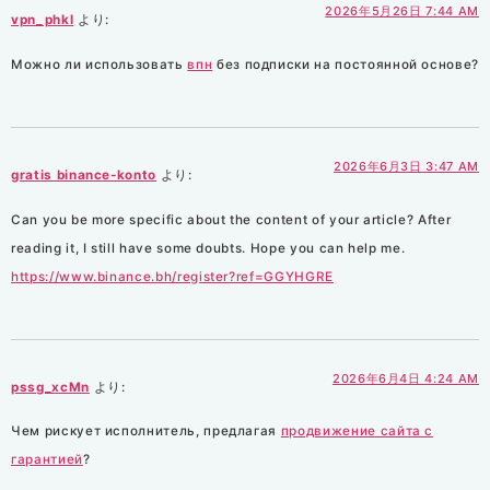
2026年5月26日 7:44 AM
vpn_phkl
より:
Можно ли использовать
впн
без подписки на постоянной основе?
2026年6月3日 3:47 AM
gratis binance-konto
より:
Can you be more specific about the content of your article? After
reading it, I still have some doubts. Hope you can help me.
https://www.binance.bh/register?ref=GGYHGRE
2026年6月4日 4:24 AM
pssg_xcMn
より:
Чем рискует исполнитель, предлагая
продвижение сайта с
гарантией
?