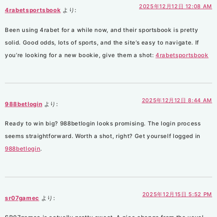
2025年12月12日 12:08 AM
4rabetsportsbook
より:
Been using 4rabet for a while now, and their sportsbook is pretty
solid. Good odds, lots of sports, and the site’s easy to navigate. If
you’re looking for a new bookie, give them a shot:
4rabetsportsbook
2025年12月12日 8:44 AM
988betlogin
より:
Ready to win big? 988betlogin looks promising. The login process
seems straightforward. Worth a shot, right? Get yourself logged in
988betlogin
.
2025年12月15日 5:52 PM
sr07gamec
より: