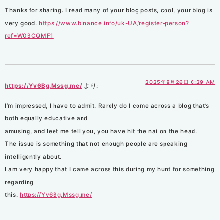
Thanks for sharing. I read many of your blog posts, cool, your blog is
very good.
https://www.binance.info/uk-UA/register-person?
ref=W0BCQMF1
2025年8月26日 6:29 AM
https://Yv6Bg.Mssg.me/
より:
I’m impressed, I have to admit. Rarely do I come across a blog that’s
both equally educative and
amusing, and leet me tell you, you have hit the nai on the head.
The issue is something that not enough people are speaking
intelligently about.
I am very happy that I came across this during my hunt for something
regarding
this.
https://Yv6Bg.Mssg.me/