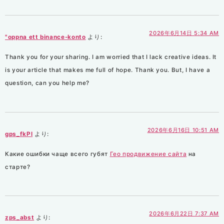
2026年6月14日 5:34 AM
"oppna ett binance-konto
より:
Thank you for your sharing. I am worried that I lack creative ideas. It
is your article that makes me full of hope. Thank you. But, I have a
question, can you help me?
2026年6月16日 10:51 AM
gps_fkPl
より:
Какие ошибки чаще всего губят
Гео продвижение сайта
на
старте?
2026年6月22日 7:37 AM
zps_abst
より: