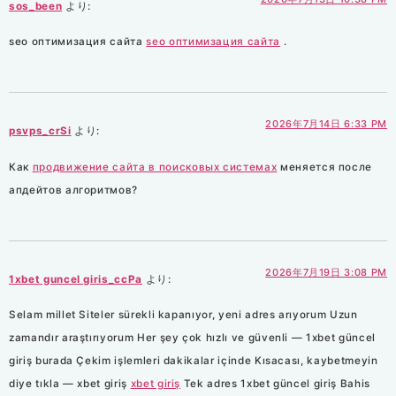
sos_been
より:
seo оптимизация сайта
seo оптимизация сайта
.
2026年7月14日 6:33 PM
psvps_crSi
より:
Как
продвижение сайта в поисковых системах
меняется после
апдейтов алгоритмов?
2026年7月19日 3:08 PM
1xbet guncel giris_ccPa
より:
Selam millet Siteler sürekli kapanıyor, yeni adres arıyorum Uzun
zamandır araştırıyorum Her şey çok hızlı ve güvenli — 1xbet güncel
giriş burada Çekim işlemleri dakikalar içinde Kısacası, kaybetmeyin
diye tıkla — xbet giriş
xbet giriş
Tek adres 1xbet güncel giriş Bahis