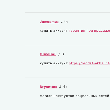
Jamesmus
より:
купить аккаунт
гарантия при продаже
OliveDaT
より:
купить аккаунт
https://prodat-akkaunt-
Bryanttes
より:
магазин аккаунтов социальных сете