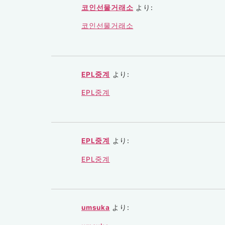
코인선물거래소
より:
코인선물거래소
EPL중계
より:
EPL중계
EPL중계
より:
EPL중계
umsuka
より: