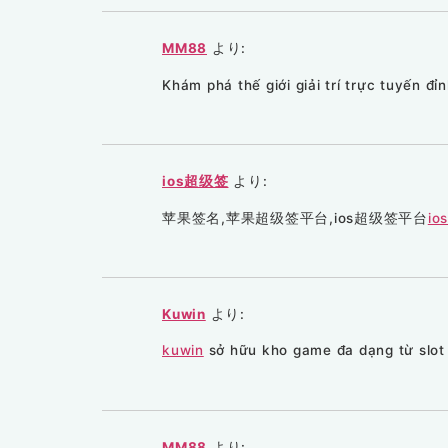
MM88
より:
Khám phá thế giới giải trí trực tuyến đỉ
ios超级签
より:
苹果签名,苹果超级签平台,ios超级签平台
i
Kuwin
より:
kuwin
sở hữu kho game đa dạng từ slot đ
MM88
より: