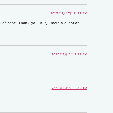
2025年3月27日 11:33 AM
ll of hope. Thank you. But, I have a question,
2025年5月13日 2:32 AM
2025年5月13日 8:05 AM