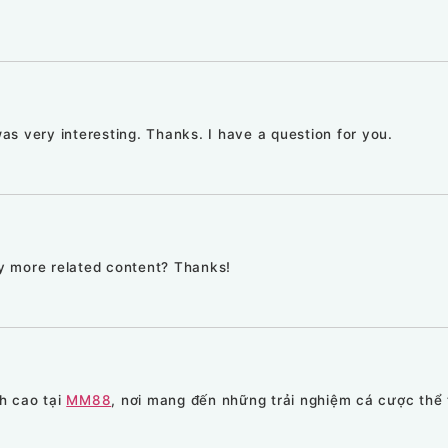
s very interesting. Thanks. I have a question for you.
any more related content? Thanks!
nh cao tại
MM88
, nơi mang đến những trải nghiệm cá cược thể