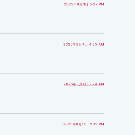
2025年8月3日 5:37 PM
2025年8月4日 4:35 AM
2025年8月4日 7:24 AM
2025年8月11日 2:13 PM