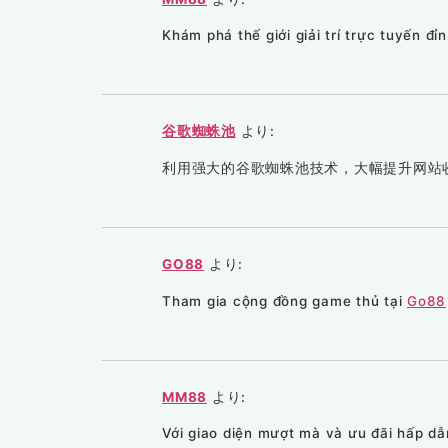
Khám phá thế giới giải trí trực tuyến đỉ
谷歌蜘蛛池
より:
利用强大的谷歌蜘蛛池技术，大幅提升网站
GO88
より:
Tham gia cộng đồng game thủ tại
Go88
MM88
より:
Với giao diện mượt mà và ưu đãi hấp d