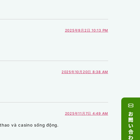
2025年9月2日 10:13 PM
2025年10月20日 8:38 AM
お
2025年11月7日 4:49 AM
問
い
 thao và casino sống động.
合
わ