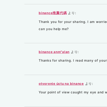
binance推薦代碼
より:
Thank you for your sharing. I am worried
can you help me?
binance anm"alan
より:
Thanks for sharing. I read many of your 
otvorenie úctu na binance
より:
Your point of view caught my eye and wa