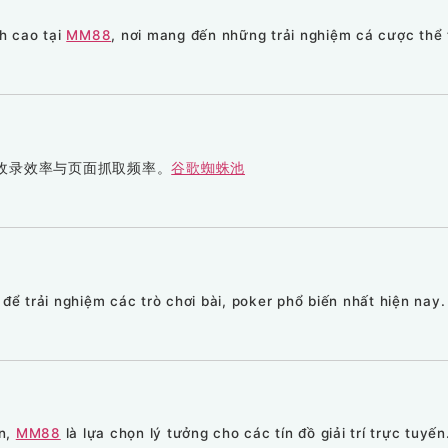
nh cao tại
MM88
, nơi mang đến những trải nghiệm cá cược thể
收录效率与页面抓取频率。
谷歌蜘蛛池
để trải nghiệm các trò chơi bài, poker phổ biến nhất hiện nay.
ẫn,
MM88
là lựa chọn lý tưởng cho các tín đồ giải trí trực tuyến