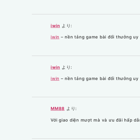
iwin
より:
iwin
– nền tảng game bài đổi thưởng uy 
iwin
より:
iwin
– nền tảng game bài đổi thưởng uy 
MM88
より:
Với giao diện mượt mà và ưu đãi hấp d