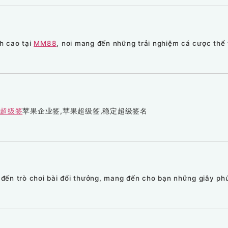
nh cao tại
MM88
, nơi mang đến những trải nghiệm cá cược thể
os超级签
苹果企业签,苹果超级签,稳定超级签名
ến trò chơi bài đổi thưởng, mang đến cho bạn những giây phút 