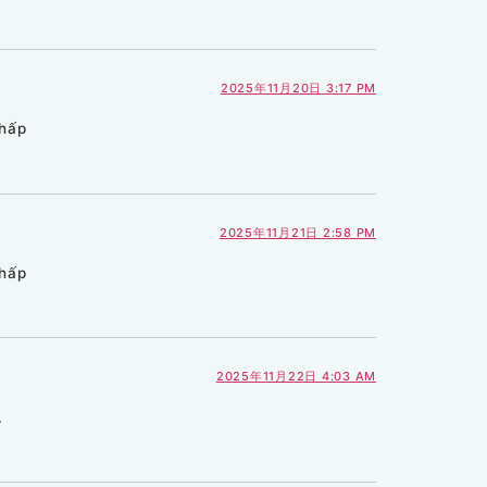
2025年11月20日 3:17 PM
 hấp
2025年11月21日 2:58 PM
 hấp
2025年11月22日 4:03 AM
.