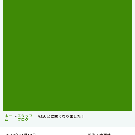
ホー
»
スタッフ
»
ほんとに寒くなりました！
ム
ブログ
2014年11月19日
担当：大西効