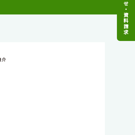
せ
・
資
料
請
求
良介