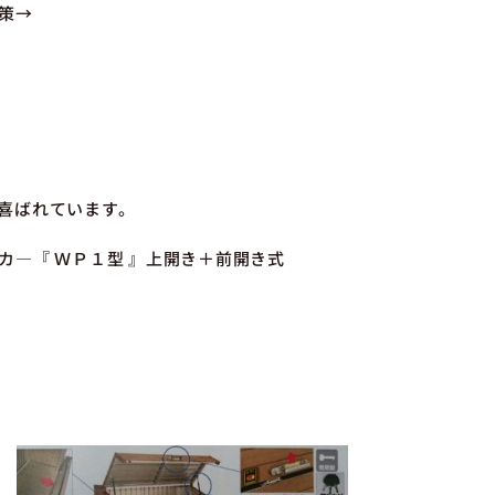
策→
喜ばれています。
カ―『 ＷＰ１型 』上開き＋前開き式