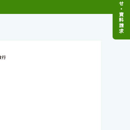
せ
・
資
料
請
求
敏行