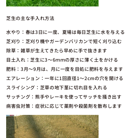
芝生の主な手入れ方法
水やり：春は3日に一度、夏場は毎日芝生に水を与える
芝刈り：芝刈り機やガーデンバリカンで短く刈り込む
除草：雑草が生えてきたら早めに手で抜きます
目土入れ：芝生に3〜6ｍｍの厚さに薄く土をかける
肥料：3月〜9月は、月に一度を目処に肥料を与えます
エアレーション：一年に1回直径1〜2cmの穴を開ける
スライシング：芝草の地下茎に切れ目を入れる
サッチング：熊手やレーキを使ってサッチを掻き出す
病害虫対策：症状に応じて薬剤や殺菌剤を散布します