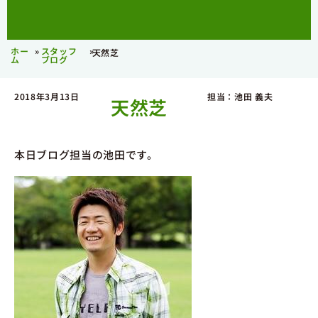
ホー
»
スタッフ
»
天然芝
ム
ブログ
2018年3月13日
担当：池田 義夫
天然芝
本日ブログ担当の池田です。