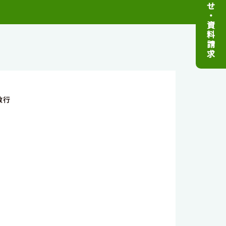
せ
・
資
料
請
求
敏行