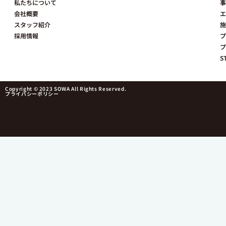
私たちについて
事
会社概要
エ
スタッフ紹介
施
採用情報
プ
プ
S
Copyright © 2023 SOWA All Rights Reserved.
プライバシーポリシー