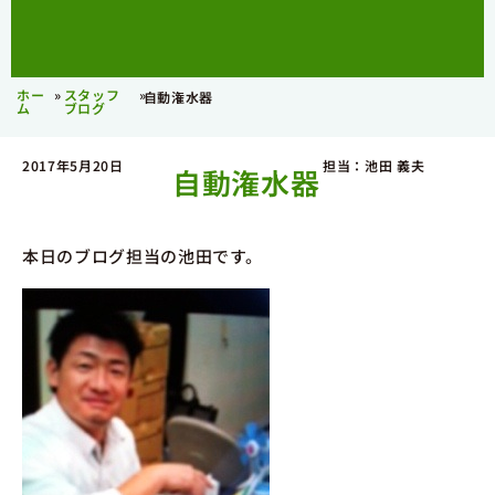
ホー
»
スタッフ
»
自動潅水器
ム
ブログ
2017年5月20日
担当：池田 義夫
自動潅水器
本日のブログ担当の池田です。