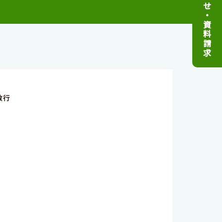
せ
・
資
料
請
求
敏行