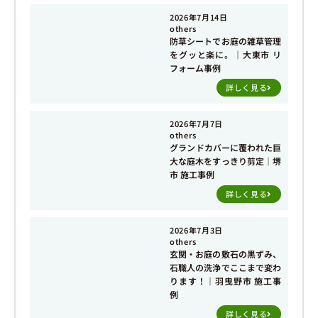
2026年7月14日
others
防草シートでお庭の雑草管理
をグッと楽に。｜大東市 リ
フォーム事例
詳しく見る
2026年7月7日
others
グランドカバーに覆われた巨
大な庭木をすっきり剪定｜堺
市 施工事例
詳しく見る
2026年7月3日
others
玄関・お庭の敷石の黒ずみ、
石職人の洗浄でここまで変わ
ります！｜羽曳野市 施工事
例
詳しく見る