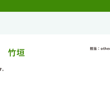
担当：othe
竹垣
す。