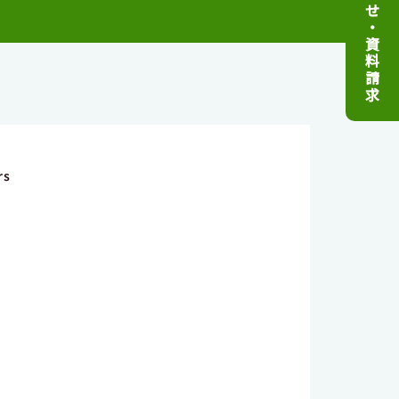
せ
・
資
料
請
求
rs