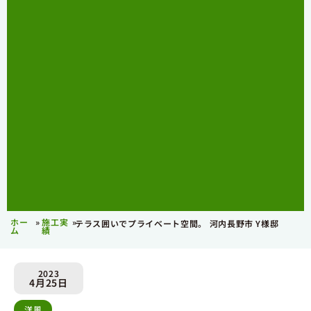
ホー
»
施工実
»
テラス囲いでプライベート空間。 河内長野市 Y様邸
ム
績
2023
4月25日
洋風