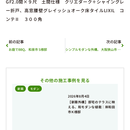
GF2.0間×９尺 土間仕様 クリエダーク＋シャイングレ
ー折戸、高窓腰壁グレイッシュオーク床タイルLIXIL コ
ンテⅡ ３００角
前の記事
次の記事
お庭でBBQ。 和泉市 S様邸
シンプルモダンな外構。 大阪狭山市 Ｉ様邸
その他の施工事例を見る
新築
,
モダン
2026年8月4日
【新築外構】邸宅のテラスに映
える、和モダンな植栽｜岸和田
市Ｋ様邸