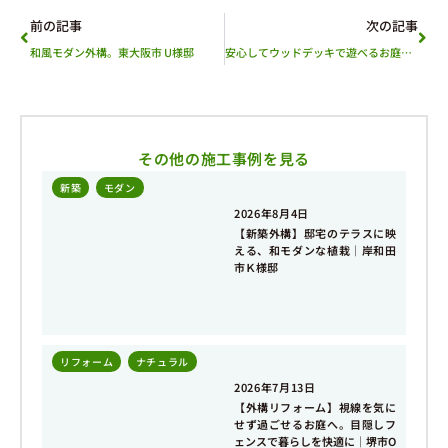
前の記事
次の記事
和風モダン外構。東大阪市 U様邸
安心してウッドデッキで遊べるお庭｜富田林市 F様邸
その他の施工事例を見る
新築
,
モダン
2026年8月4日
【新築外構】邸宅のテラスに映
える、和モダンな植栽｜岸和田
市Ｋ様邸
リフォーム
,
ナチュラル
2026年7月13日
【外構リフォーム】視線を気に
せず過ごせるお庭へ。目隠しフ
ェンスで暮らしを快適に｜堺市O