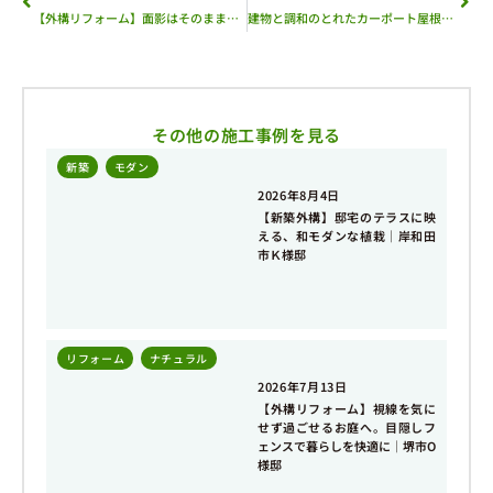
【外構リフォーム】面影はそのままに。愛着のあるデザインを活かしたゲートリフォーム｜大阪市Ａ様邸
建物と調和のとれたカーポート屋根｜Ｍ様邸
その他の施工事例を見る
新築
,
モダン
2026年8月4日
【新築外構】邸宅のテラスに映
える、和モダンな植栽｜岸和田
市Ｋ様邸
リフォーム
,
ナチュラル
2026年7月13日
【外構リフォーム】視線を気に
せず過ごせるお庭へ。目隠しフ
ェンスで暮らしを快適に｜堺市O
様邸